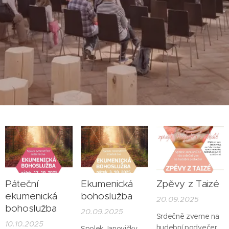
Páteční
Ekumenická
Zpěvy z Taizé
ekumenická
bohoslužba
20.09.2025
bohoslužba
20.09.2025
Srdečně zveme na
10.10.2025
hudební podvečer
Spolek Janovičky