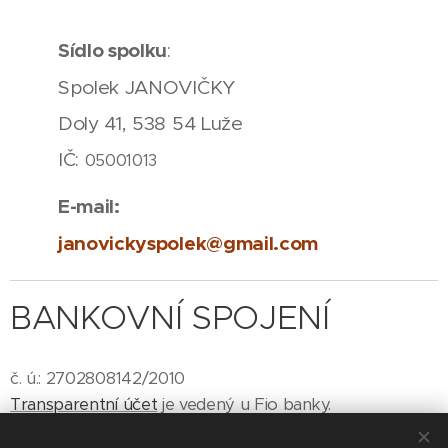
Sídlo spolku
:
Spolek JANOVIČKY
Doly 41, 538 54 Luže
IČ:
05001013
E-mail:
janovickyspolek@gmail.com
BANKOVNÍ SPOJENÍ
č. ú.: 2702808142/2010
Transparentní účet
je vedený u Fio banky.