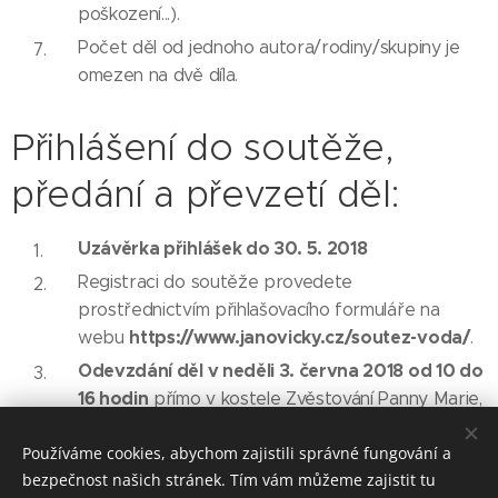
poškození...).
Počet děl od jednoho autora/rodiny/skupiny je
omezen na dvě díla.
Přihlášení do soutěže,
předání a převzetí děl:
Uzávěrka přihlášek do 30. 5. 2018
Registraci do soutěže provedete
prostřednictvím přihlašovacího formuláře na
https://www.janovicky.cz/soutez-voda/
webu
.
Odevzdání děl v neděli 3. června 2018 od 10 do
16 hodin
přímo v kostele Zvěstování Panny Marie,
Janovičky u Luže.
Používáme cookies, abychom zajistili správné fungování a
K vyzvednutí budou všechna soutěžní díla v
bezpečnost našich stránek. Tím vám můžeme zajistit tu
pondělí 16. července 2018 mezi 16-19 hod. tamtéž.