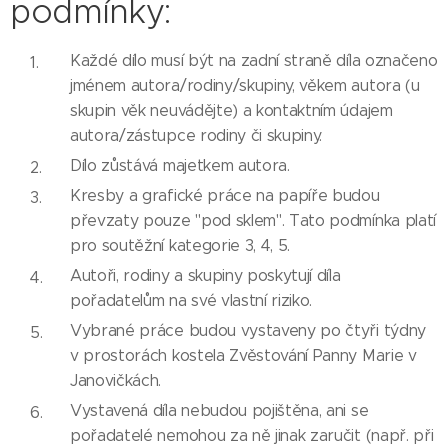
podmínky:
Každé dílo musí být na zadní straně díla označeno
jménem autora/rodiny/skupiny, věkem autora (u
skupin věk neuvádějte) a kontaktním údajem
autora/zástupce rodiny či skupiny.
Dílo zůstává majetkem autora.
Kresby a grafické práce na papíře budou
převzaty pouze "pod sklem". Tato podmínka platí
pro soutěžní kategorie 3, 4, 5.
Autoři, rodiny a skupiny poskytují díla
pořadatelům na své vlastní riziko.
Vybrané práce budou vystaveny po čtyři týdny
v prostorách kostela Zvěstování Panny Marie v
Janovičkách.
Vystavená díla nebudou pojištěna, ani se
pořadatelé nemohou za ně jinak zaručit (např. při