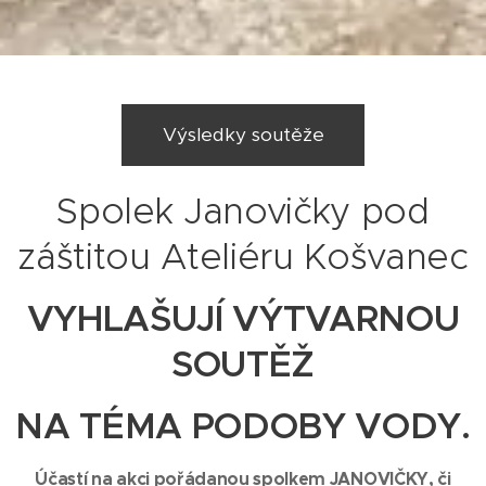
Výsledky soutěže
Spolek Janovičky pod
záštitou Ateliéru Košvanec
VYHLAŠUJÍ VÝTVARNOU
SOUTĚŽ
NA TÉMA
PODOBY VODY.
Účastí na akci pořádanou spolkem JANOVIČKY, či