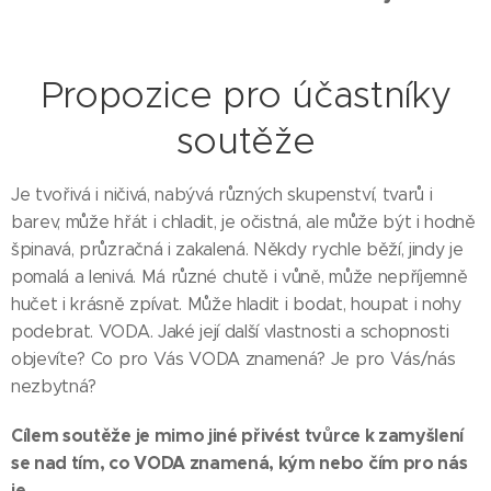
Propozice pro účastníky
soutěže
Je tvořivá i ničivá, nabývá různých skupenství, tvarů i
barev, může hřát i chladit, je očistná, ale může být i hodně
špinavá, průzračná i zakalená. Někdy rychle běží, jindy je
pomalá a lenivá. Má různé chutě i vůně, může nepříjemně
hučet i krásně zpívat. Může hladit i bodat, houpat i nohy
podebrat. VODA. Jaké její další vlastnosti a schopnosti
objevíte? Co pro Vás VODA znamená? Je pro Vás/nás
nezbytná?
Cílem soutěže je mimo jiné přivést tvůrce k zamyšlení
se nad tím, co VODA znamená, kým nebo čím pro nás
je.