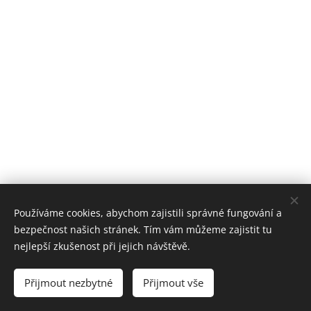
Používáme cookies, abychom zajistili správné fungování a
bezpečnost našich stránek. Tím vám můžeme zajistit tu
nejlepší zkušenost při jejich návštěvě.
© Spolek JANOVIČKY
Přijmout nezbytné
Přijmout vše
Vytvořeno službou
Webnode
Cookies