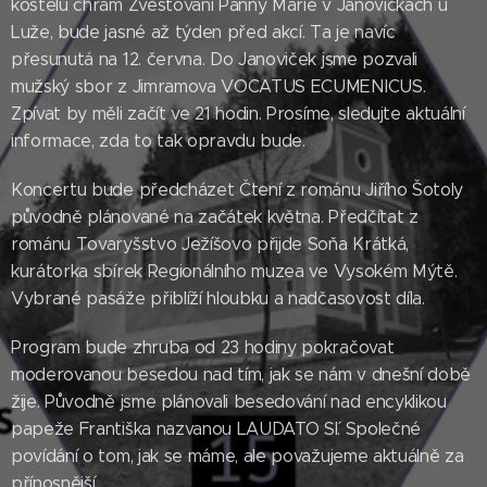
kostelů chrám Zvěstování Panny Marie v Janovičkách u
Luže, bude jasné až týden před akcí. Ta je navíc
přesunutá na 12. června. Do Janoviček jsme pozvali
mužský sbor z Jimramova VOCATUS ECUMENICUS.
Zpívat by měli začít ve 21 hodin. Prosíme, sledujte aktuální
informace, zda to tak opravdu bude.
Koncertu bude předcházet Čtení z románu Jiřího Šotoly
původně plánované na začátek května. Předčítat z
románu Tovaryšstvo Ježíšovo přijde Soňa Krátká,
kurátorka sbírek Regionálního muzea ve Vysokém Mýtě.
Vybrané pasáže přiblíží hloubku a nadčasovost díla.
Program bude zhruba od 23 hodiny pokračovat
moderovanou besedou nad tím, jak se nám v dnešní době
žije. Původně jsme plánovali besedování nad encyklikou
papeže Františka nazvanou LAUDATO SI´. Společné
povídání o tom, jak se máme, ale považujeme aktuálně za
přínosnější.