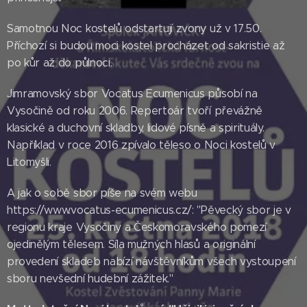
Samotnou Noc kostelů odstartují zvony už v 17.50.
Příchozí si budou moci kostel procházet od sakristie až
po kůr až do půlnoci.
Jimramovský sbor Vocatus Ecumenicus působí na
Vysočině od roku 2006. Repertoár tvoří převážně
klasické a duchovní skladby, lidové písně a spirituály.
Například v roce 2016 zpívalo těleso o Noci kostelů v
Litomyšli.
A jak o sobě sbor píše na svém webu
https://www.vocatus-ecumenicus.cz/: "Pěvecký sbor je v
regionu kraje Vysočiny a Českomoravského pomezí
ojedinělým tělesem. Síla mužných hlasů a originální
provedení skladeb nabízí návštěvníkům všech vystoupení
sboru nevšední hudební zážitek."