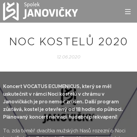
NOC KOSTELŮ 2020
12.06.2020
Koncert VOCATUS ECUMENICUS, který se měl
uskutečnit v rámci Noci kostelů v chrámu v
Janovičkách je pro nemoc zrušen. Další program
zůstává, kostel je otevřený od 18 hodin do půlnoci.
Plánovaný koncert nahradí hudební překvapení!
To, zda téměř dvacítka mužských hlasů rozezní o Noci