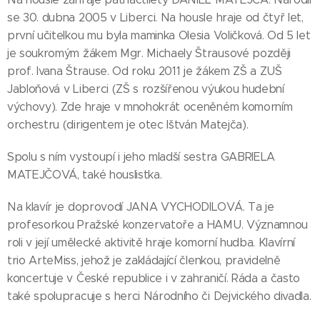
se 30. dubna 2005 v Liberci. Na housle hraje od čtyř let,
první učitelkou mu byla maminka Olesia Voličková. Od 5 let
je soukromým žákem Mgr. Michaely Štrausové později
prof. Ivana Štrause. Od roku 2011 je žákem ZŠ a ZUŠ
Jabloňová v Liberci (ZŠ s rozšířenou výukou hudební
výchovy). Zde hraje v mnohokrát oceněném komorním
orchestru (dirigentem je otec Ištván Matejča).
Spolu s ním vystoupí i jeho mladší sestra GABRIELA
MATEJČOVÁ, také houslistka.
Na klavír je doprovodí JANA VYCHODILOVÁ. Ta je
profesorkou Pražské konzervatoře a HAMU. Významnou
roli v její umělecké aktivitě hraje komorní hudba. Klavírní
trio ArteMiss, jehož je zakládající členkou, pravidelně
koncertuje v České republice i v zahraničí. Ráda a často
také spolupracuje s herci Národního či Dejvického divadla.