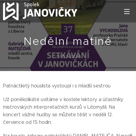
Nedělní matiné
09.07.2020
Patnáctiletý houslista vystoupí i s mladší sestrou
Už poněkolikáté uvítáme v kostele lektory a účastníky
mistrovských interpretačních kurzů v Litomyšli. Na
koncert vážné hudby se můžete těšit v neděli 12.
července od 15 hodin.
Na housle zahraje patnáctiletý DANIEL MATEJČA. Narodil