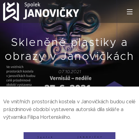
Skleněné plastiky a
obrazy v Janovičkách
07.10.2021
Ve vnitřních prostorách kostela v Janovičkách budou celé
prázdninové období vystavena autorská díla skláře a
výtvarníka Filipa Hortenského.