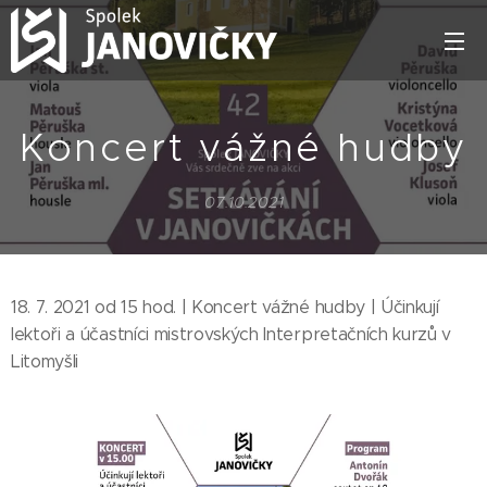
Koncert vážné hudby
07.10.2021
18. 7. 2021 od 15 hod. | Koncert vážné hudby | Účinkují
lektoři a účastníci mistrovských Interpretačních kurzů v
Litomyšli