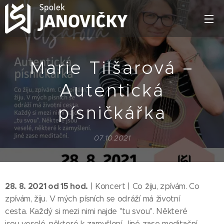
Marie Tilšarová –
Autentická
písničkářka
07.10.2021
28. 8. 2021 od 15 hod.
| Koncert | Co žiju, zpívám. Co
zpívám, žiju. V mých písních se odráží má životní
cesta. Každý si mezi nimi najde "tu svou". Některé
jsou veselé, některé k zamyšlení. Jiné zase meditační.