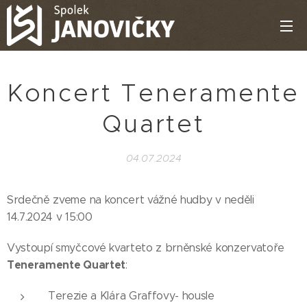
Koncert Teneramente
Quartet
04.07.2024
Srdečně zveme na koncert vážné hudby v neděli
14.7.2024 v 15:00
Vystoupí smyčcové kvarteto z brněnské konzervatoře
Teneramente Quartet
:
Terezie a Klára Graffovy- housle